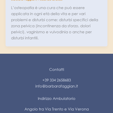
L’osteopatia è una cura che può essere
applicata in ogni età della vita e per vari
problemi e disturbi come: disturbi specifici della
zona pelvica (incontinenza da sforzo, dolori
pelvici), vaginismo e vulvodinia o anche per
disturbi infantili.
Contatti
+39 334 2658683
info@barbarafaggian.it
Indirizzo Ambulatorio
Angolo tra Via Trento e Via Verona