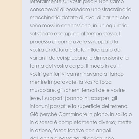
letteralmente sui vostri piedi? Non siamo
consapevoli di possedere uno straordinario
macchinario dotato di leve, di carichi che
sono messi in connessione, in un equilibrio
sofisticato e semplice al tempo stesso. Il
processo di come avete sviluppato la
vostra andatura è stato influenzato da
varianti da cui spiccano le dimensioni e la
forma del vostro corpo. Il modo in cui i
vostri genitori vi camminavano a fianco
mentre imparavate, la vostra forza
muscolare, gli schemi tensori delle vostre
leve, i supporti (pannolini, scarpe), gli
infortuni passati e la superficie del terreno.
Già perché Camminare in piano, in salita o
in discesa è completamente diverso; mette
in azione, fasce tensive con angoli
dell’anca e passaggi di carichi che