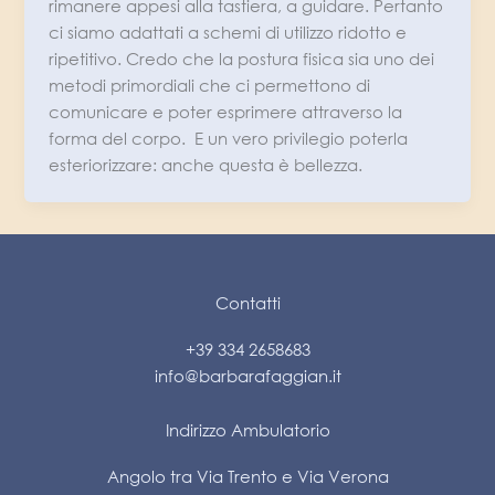
rimanere appesi alla tastiera, a guidare. Pertanto
ci siamo adattati a schemi di utilizzo ridotto e
ripetitivo. Credo che la postura fisica sia uno dei
metodi primordiali che ci permettono di
comunicare e poter esprimere attraverso la
forma del corpo. E un vero privilegio poterla
esteriorizzare: anche questa è bellezza.
Contatti
+39 334 2658683
info@barbarafaggian.it
Indirizzo Ambulatorio
Angolo tra Via Trento e Via Verona