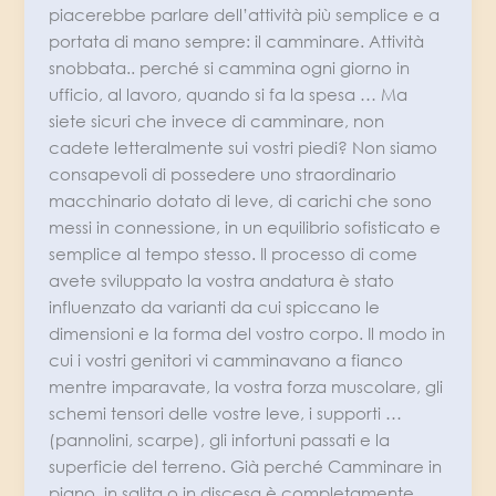
piacerebbe parlare dell’attività più semplice e a
portata di mano sempre: il camminare. Attività
snobbata.. perché si cammina ogni giorno in
ufficio, al lavoro, quando si fa la spesa … Ma
siete sicuri che invece di camminare, non
cadete letteralmente sui vostri piedi? Non siamo
consapevoli di possedere uno straordinario
macchinario dotato di leve, di carichi che sono
messi in connessione, in un equilibrio sofisticato e
semplice al tempo stesso. Il processo di come
avete sviluppato la vostra andatura è stato
influenzato da varianti da cui spiccano le
dimensioni e la forma del vostro corpo. Il modo in
cui i vostri genitori vi camminavano a fianco
mentre imparavate, la vostra forza muscolare, gli
schemi tensori delle vostre leve, i supporti …
(pannolini, scarpe), gli infortuni passati e la
superficie del terreno. Già perché Camminare in
piano, in salita o in discesa è completamente