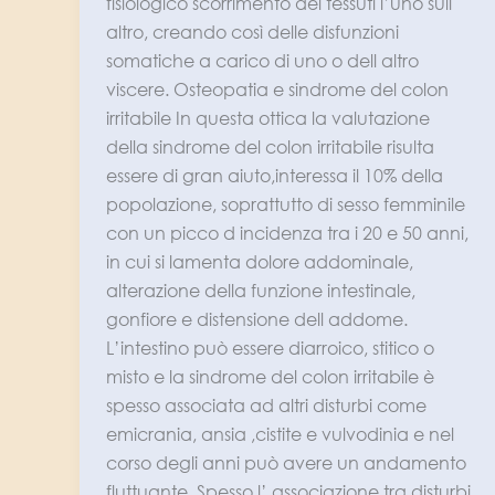
fisiologico scorrimento dei tessuti l’uno sull
altro, creando così delle disfunzioni
somatiche a carico di uno o dell altro
viscere. Osteopatia e sindrome del colon
irritabile In questa ottica la valutazione
della sindrome del colon irritabile risulta
essere di gran aiuto,interessa il 10% della
popolazione, soprattutto di sesso femminile
con un picco d incidenza tra i 20 e 50 anni,
in cui si lamenta dolore addominale,
alterazione della funzione intestinale,
gonfiore e distensione dell addome.
L’intestino può essere diarroico, stitico o
misto e la sindrome del colon irritabile è
spesso associata ad altri disturbi come
emicrania, ansia ,cistite e vulvodinia e nel
corso degli anni può avere un andamento
fluttuante. Spesso l’ associazione tra disturbi