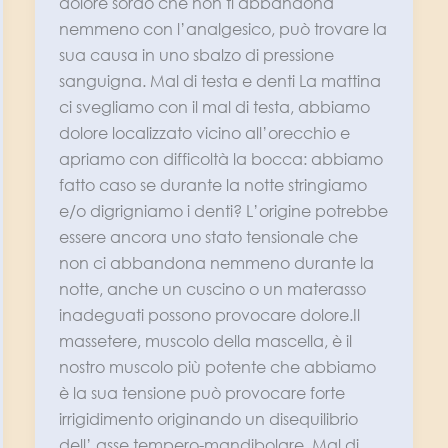
dolore sordo che non ti abbandona
nemmeno con l’analgesico, può trovare la
sua causa in uno sbalzo di pressione
sanguigna. Mal di testa e denti La mattina
ci svegliamo con il mal di testa, abbiamo
dolore localizzato vicino all’orecchio e
apriamo con difficoltà la bocca: abbiamo
fatto caso se durante la notte stringiamo
e/o digrigniamo i denti? L’origine potrebbe
essere ancora uno stato tensionale che
non ci abbandona nemmeno durante la
notte, anche un cuscino o un materasso
inadeguati possono provocare dolore.Il
massetere, muscolo della mascella, è il
nostro muscolo più potente che abbiamo
è la sua tensione può provocare forte
irrigidimento originando un disequilibrio
dell’ asse tempero-mandibolare. Mal di