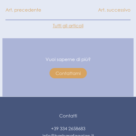
Art. precedente
Art. successivo
Tutti gli articoli
Vuoi saperne di più?
Contattami
Contatti
+39 334 2658683
info@barbarafaggian.it