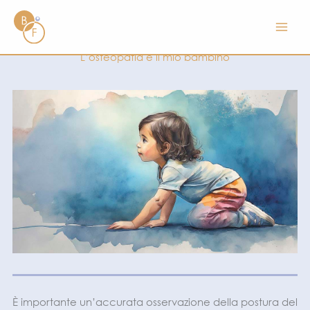
Vai
al
contenuto
L’osteopatia e il mio bambino
È importante un’accurata osservazione della postura del